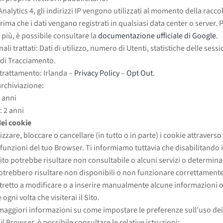
nalytics 4, gli indirizzi IP vengono utilizzati al momento della raccol
rima che i dati vengano registrati in qualsiasi data center o server. 
 più, è possibile consultare la
documentazione ufficiale di Google
.
ali trattati: Dati di utilizzo, numero di Utenti, statistiche delle sessi
di Tracciamento.
trattamento: Irlanda –
Privacy Policy
–
Opt Out
.
archiviazione:
2 anni
: 2 anni
ei cookie
zzare, bloccare o cancellare (in tutto o in parte) i cookie attraverso 
 funzioni del tuo Browser. Ti informiamo tuttavia che disabilitando 
 Sito potrebbe risultare non consultabile o alcuni servizi o determina
otrebbero risultare non disponibili o non funzionare correttamente
tretto a modificare o a inserire manualmente alcune informazioni 
ogni volta che visiterai il Sito.
maggiori informazioni su come impostare le preferenze sull'uso de
il Browser, è possibile consultare le relative istruzioni: