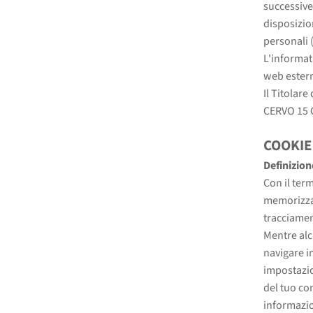
successive 
disposizio
personali 
L'informati
web estern
Il Titolar
CERVO 15 
COOKIE
Definizion
Con il ter
memorizza 
tracciamen
Mentre alc
navigare i
impostazio
del tuo co
informazion