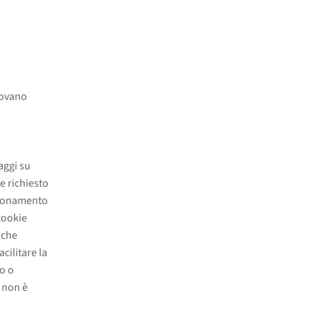
rovano
saggi su
e richiesto
nzionamento
 cookie
iche
cilitare la
lo o
, non è