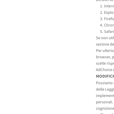
Inter
Explo
Firef
Chro
Safar
Se non uti
sezione del
Per ulterio
browser, pu
scelte ris
AdChoice o
MODIFICH
Possiamo m
delle Legg
implementa
personali.
cognizione