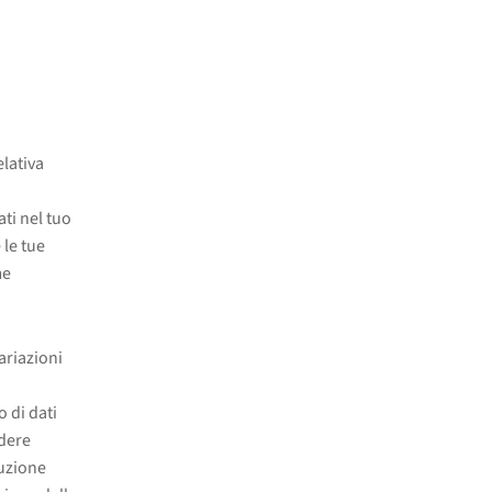
elativa
ati nel tuo
 le tue
me
ariazioni
 di dati
ndere
cuzione