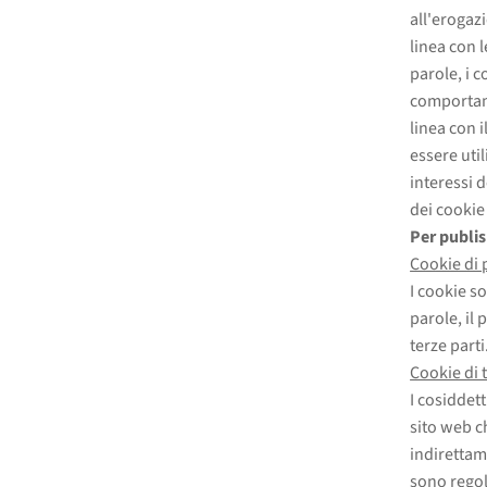
all'erogaz
linea con 
parole, i c
comportame
linea con 
essere util
interessi 
dei cookie 
Per publi
Cookie di 
I cookie so
parole, il 
terze parti
Cookie di 
I cosiddett
sito web ch
indirettame
sono regol