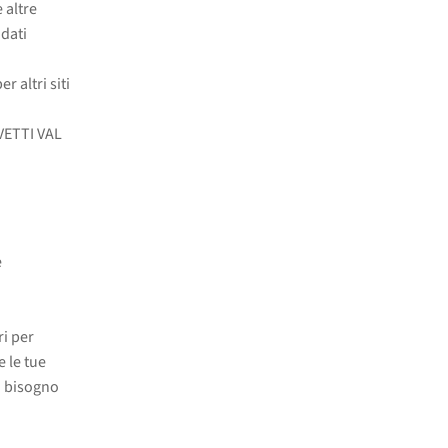
 altre
 dati
r altri siti
IVETTI VAL
e
i per
e le tue
o bisogno