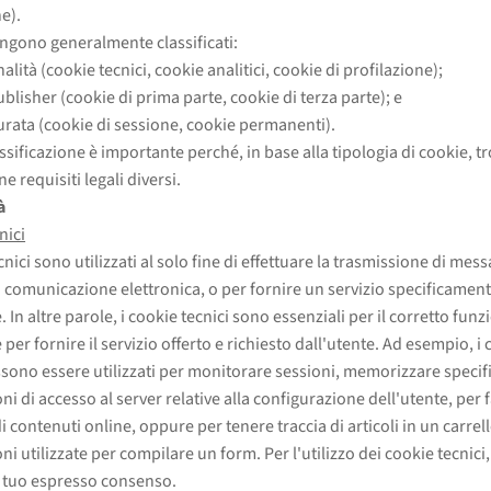
e).
engono generalmente classificati:
nalità (cookie tecnici, cookie analitici, cookie di profilazione);
blisher (cookie di prima parte, cookie di terza parte); e
urata (cookie di sessione, cookie permanenti).
ssificazione è importante perché, in base alla tipologia di cookie, t
e requisiti legali diversi.
à
nici
cnici sono utilizzati al solo fine di effettuare la trasmissione di mes
i comunicazione elettronica, o per fornire un servizio specificament
. In altre parole, i cookie tecnici sono essenziali per il corretto fu
e per fornire il servizio offerto e richiesto dall'utente. Ad esempio, i
ssono essere utilizzati per monitorare sessioni, memorizzare specif
i di accesso al server relative alla configurazione dell'utente, per fa
i contenuti online, oppure per tenere traccia di articoli in un carrel
i utilizzate per compilare un form. Per l'utilizzo dei cookie tecnici
il tuo espresso consenso.