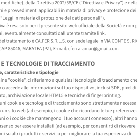
modifiche), della Direttiva 2002/58/CE (“Direttiva e-Privacy”) e delle
ni e provvedimenti applicabili in materia di privacy e protezione dei
(“Leggi in materia di protezione dei dati personali”).
va è resa solo per il presente sito web ufficiale della Società e non pe
i, eventualmente consultati dall'utente tramite link.
e del trattamento è CA.FER S.R.L.S. con sede legale in VIA CONTE S. R
CAP 85046, MARATEA (PZ), E-mail: cferraramar@gmail.com
 E TECNOLOGIE DI TRACCIAMENTO
e, caratteristiche e tipologie
mine "cookie", ci riferiamo a qualsiasi tecnologia di tracciamento ch
o accede alle informazioni sul tuo dispositivo, inclusi SDK, pixel di
to, archiviazione locale HTML5 e tecniche di fingerprinting.
uni cookie e tecnologie di tracciamento sono strettamente necessar
n un sito web (ad esempio, i cookie che ricordano le tue preferenze 
ni o i cookie che mantengono il tuo account connesso), altri hann
nsenso per essere installati (ad esempio, per consentirti di ricevere
i su altri prodotti e servizi, o per migliorare la tua esperienza di