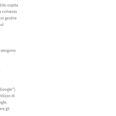
Sito ospita
à richiesto
oi gestire
sul
 e vengono
.
“Google”).
tilizzo di
ogle.
re gli