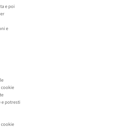
ta e poi
Per
oni e
le
i cookie
te
 e potresti
o
i cookie