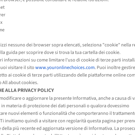
net
rer
ox
me
i
lizzi nessuno dei browser sopra elencati, seleziona "cookie" nella r
la guida per scoprire dove si trova la tua cartella dei cookie.
ri informazioni su come limitare l'uso di cookie di terze parti install
oi visitare il sito
www.youronlinechoices.com
. Puoi inoltre gestire
petto ai cookie di terze parti utilizzando delle piattaforme online co
 All about cookies.
E ALLA PRIVACY POLICY
odificare o aggiornare la presente Informativa, anche a causa di v
i in materia di protezione dei dati personali o qualora dovessimo
re nuovi elementi o funzionalità che comporteranno il trattamento
 Ti invitiamo quindi a visitare con regolarità questa pagina per pre
 della più recente ed aggiornata versione di Informativa. La prose