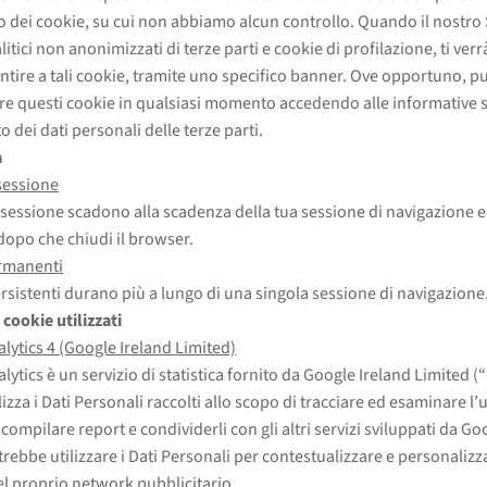
zzo dei cookie, su cui non abbiamo alcun controllo. Quando il nostro 
itici non anonimizzati di terze parti e cookie di profilazione, ti verr
ntire a tali cookie, tramite uno specifico banner. Ove opportuno, pu
re questi cookie in qualsiasi momento accedendo alle informative 
 dei dati personali delle terze parti.
a
sessione
i sessione scadono alla scadenza della tua sessione di navigazione
 dopo che chiudi il browser.
rmanenti
ersistenti durano più a lungo di una singola sessione di navigazione
 cookie utilizzati
lytics 4 (Google Ireland Limited)
lytics è un servizio di statistica fornito da Google Ireland Limited (
izza i Dati Personali raccolti allo scopo di tracciare ed esaminare l’u
 compilare report e condividerli con gli altri servizi sviluppati da Go
rebbe utilizzare i Dati Personali per contestualizzare e personalizza
l proprio network pubblicitario.