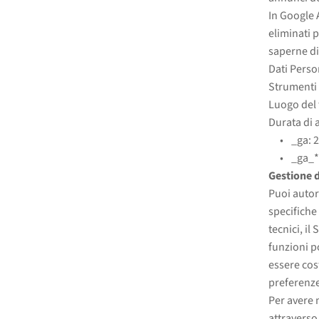
In Google A
eliminati p
saperne di
Dati Person
Strumenti 
Luogo del 
Durata di 
_ga: 
_ga_*
Gestione d
Puoi autori
specifiche
tecnici, il
funzioni p
essere cos
preferenze 
Per avere 
attraverso 