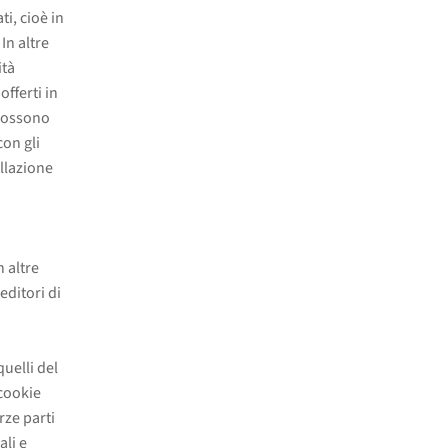
i, cioè in
In altre
ità
fferti in
 possono
con gli
allazione
n altre
editori di
quelli del
 cookie
rze parti
ali e