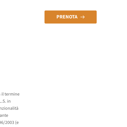
PRENOTA
il termine
L.S. in
unzionalità
rante
96/2003 (e