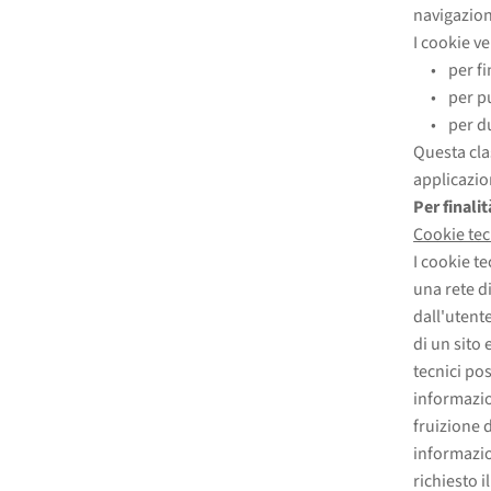
navigazion
I cookie v
per fi
per pu
per d
Questa cla
applicazion
Per finalit
Cookie tec
I cookie te
una rete d
dall'utente
di un sito 
tecnici po
informazion
fruizione d
informazion
richiesto 