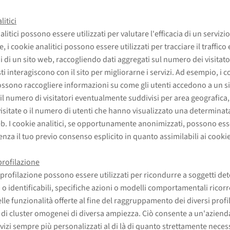
itici
alitici possono essere utilizzati per valutare l'efficacia di un servizio
e, i cookie analitici possono essere utilizzati per tracciare il traffico 
i di un sito web, raccogliendo dati aggregati sul numero dei visitato
i interagiscono con il sito per migliorarne i servizi. Ad esempio, i c
possono raccogliere informazioni su come gli utenti accedono a un s
l numero di visitatori eventualmente suddivisi per area geografica,
visitate o il numero di utenti che hanno visualizzato una determinat
eb. I cookie analitici, se opportunamente anonimizzati, possono es
senza il tuo previo consenso esplicito in quanto assimilabili ai cookie
profilazione
i profilazione possono essere utilizzati per ricondurre a soggetti de
i o identificabili, specifiche azioni o modelli comportamentali ricorr
lle funzionalità offerte al fine del raggruppamento dei diversi profil
o di cluster omogenei di diversa ampiezza. Ciò consente a un'aziend
rvizi sempre più personalizzati al di là di quanto strettamente neces