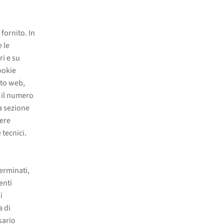
 fornito. In
e le
ri e su
ookie
ito web,
 il numero
a sezione
sere
 tecnici.
terminati,
enti
i
a di
sario