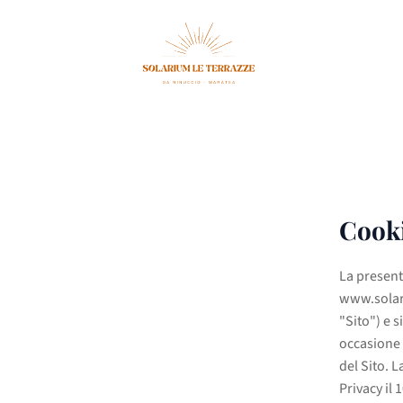
Cooki
La presente
www.solari
"Sito") e s
occasione d
del Sito. 
Privacy il