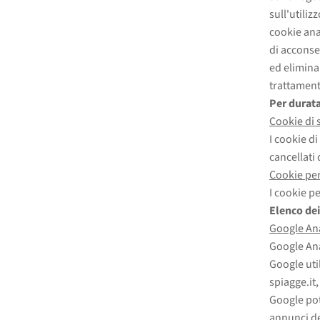
sull'utili
cookie anal
di acconse
ed elimina
trattamento
Per durat
Cookie di 
I cookie d
cancellati
Cookie pe
I cookie p
Elenco dei
Google Ana
Google Ana
Google util
spiagge.it,
Google pot
annunci de