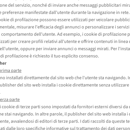
ione del servizio, nonché di inviare anche messaggi pubblicitari mirat
le preferenze manifestate dall'utente durante la navigazione in rete. 
ookie di profilazione possono essere utilizzati per veicolare pubblic
ntale, misurare l'efficacia degli annunci o personalizzare i servizi o
il comportamento dell'utente. Ad esempio, i cookie di profilazione
izzati per creare profili relativi all'utente e offrire contenuti in linea 
dell'utente, oppure per inviare annunci o messaggi mirati. Per l'inst
di profilazione è richiesto il tuo esplicito consenso.
sher
prima parte
no installati direttamente dal sito web che l'utente sta navigando. I
publisher del sito web installa i cookie direttamente senza utilizzare 
.
terza parte
i cookie di terze parti sono impostati da fornitori esterni diversi da 
e stai navigando. In altre parole, il publisher del sito web installa i
nte, avvalendosi di editori di terze parti. I dati raccolti da queste te
ati dalle loro specifiche informative sul trattamento dei dati person